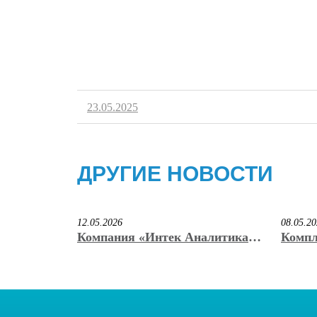
23.05.2025
ДРУГИЕ НОВОСТИ
12.05.2026
08.05.2
Компания «Интек Аналитика»
Компл
вручила награду победителю
«Инте
премии «КриоНаноВак» имени
призё
С.Б. Нестерова
иннов
на вы