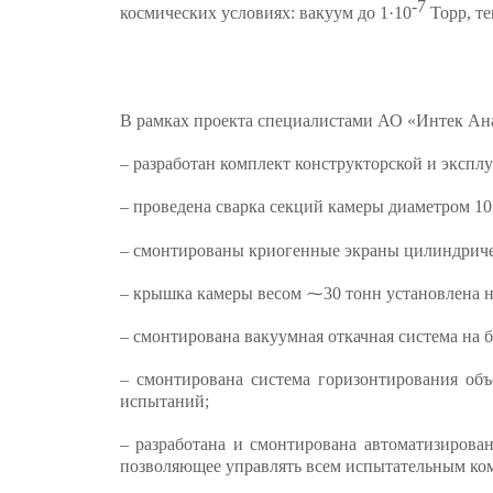
-7
космических условиях: вакуум до 1·10
Торр, те
В рамках проекта специалистами АО «Интек Ан
– разработан комплект конструкторской и эксп
– проведена сварка секций камеры диаметром 10
– смонтированы криогенные экраны цилиндричес
– крышка камеры весом ⁓30 тонн установлена на
– смонтирована вакуумная откачная система на
– смонтирована система горизонтирования об
испытаний;
– разработана и смонтирована автоматизирован
позволяющее управлять всем испытательным ком