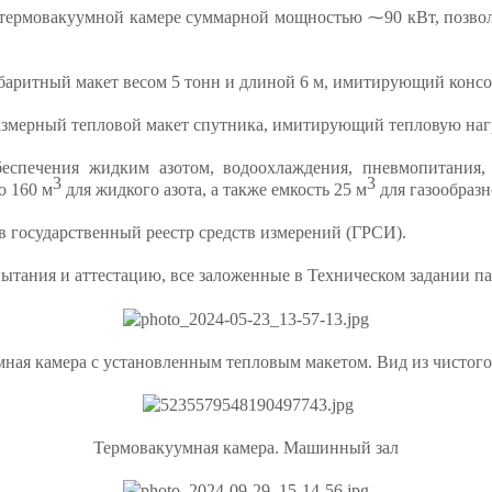
в термовакуумной камере суммарной мощностью ⁓90 кВт, позвол
абаритный макет весом 5 тонн и длиной 6 м, имитирующий конс
размерный тепловой макет спутника, имитирующий тепловую нагр
еспечения жидким азотом, водоохлаждения, пневмопитания,
3
3
о 160 м
для жидкого азота, а также емкость 25 м
для газообразно
 в государственный реестр средств измерений (ГРСИ).
тания и аттестацию, все заложенные в Техническом задании па
ная камера с установленным тепловым макетом. Вид из чистог
Термовакуумная камера. Машинный зал