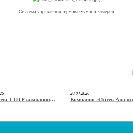
Система управления термовакуумной камерой
026
20.04.2026
екс СОТР компании
Компания «Интек Анали
к Аналитика» стал
учредила регулярную им
ром конкурса «Лучший
премию «КриоНаноВак» и
ационный продукт 2026»
Б. Нестерова
ставке VacuumCryoTech