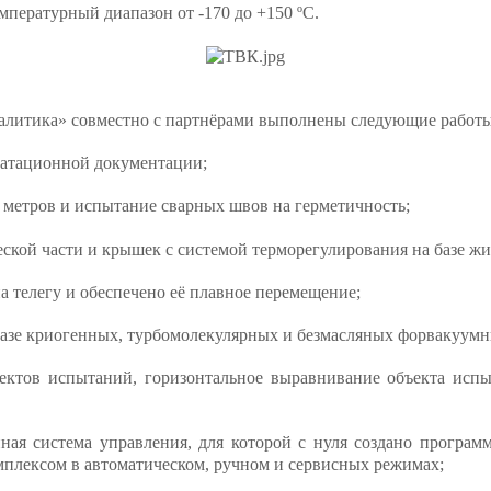
мпературный диапазон от -170 до +150 ºC.
алитика» совместно с партнёрами выполнены следующие работы
луатационной документации;
 метров и испытание сварных швов на герметичность;
кой части и крышек с системой терморегулирования на базе ж
 телегу и обеспечено её плавное перемещение;
 базе криогенных, турбомолекулярных и безмасляных форвакуумн
ъектов испытаний, горизонтальное выравнивание объекта исп
ная система управления, для которой с нуля создано программ
плексом в автоматическом, ручном и сервисных режимах;