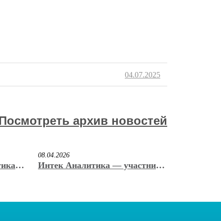
04.07.2025
Посмотреть архив новостей
08.04.2026
тика»
Интек Аналитика — участник
енную
юбилейной 20-ой
м. С.
Международной выставки
вакуумного и криогенного
оборудования