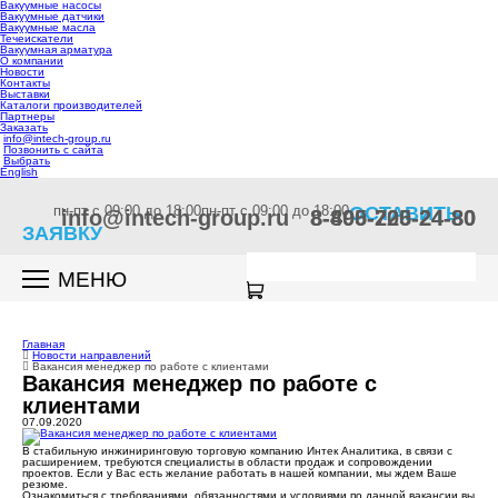
Вакуумные насосы
Вакуумные датчики
Вакуумные масла
Течеискатели
Вакуумная арматура
О компании
Новости
Контакты
Выставки
Каталоги производителей
Партнеры
Заказать
info@intech-group.ru
Позвонить с сайта
Выбрать
English
пн-пт c 09:00 до 18:00
пн-пт c 09:00 до 18:00
ОСТАВИТЬ
info@intech-group.ru
8-800-200-24-80
8-495-725-24-80
ЗАЯВКУ
МЕНЮ
Главная
Новости направлений
Вакансия менеджер по работе с клиентами
Вакансия менеджер по работе с
клиентами
07.09.2020
В стабильную инжиниринговую торговую компанию Интек Аналитика, в связи с
расширением, требуются специалисты в области продаж и сопровождении
проектов. Если у Вас есть желание работать в нашей компании, мы ждем Ваше
резюме.
Ознакомиться с требованиями, обязанностями и условиями по данной вакансии вы