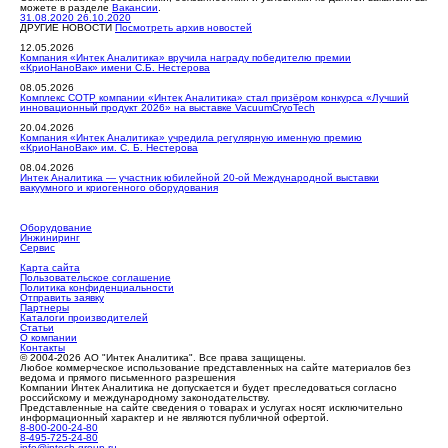
можете в разделе
Вакансии
.
31.08.2020
26.10.2020
ДРУГИЕ НОВОСТИ
Посмотреть архив новостей
12.05.2026
Компания «Интек Аналитика» вручила награду победителю премии
«КриоНаноВак» имени С.Б. Нестерова
08.05.2026
Комплекс СОТР компании «Интек Аналитика» стал призёром конкурса «Лучший
инновационный продукт 2026» на выставке VacuumCryoTech
20.04.2026
Компания «Интек Аналитика» учредила регулярную именную премию
«КриоНаноВак» им. С. Б. Нестерова
08.04.2026
Интек Аналитика — участник юбилейной 20-ой Международной выставки
вакуумного и криогенного оборудования
Оборудование
Инжиниринг
Сервис
Карта сайта
Пользовательское соглашение
Политика конфиденциальности
Отправить заявку
Партнеры
Каталоги производителей
Статьи
О компании
Контакты
© 2004-2026 АО "Интек Аналитика". Все права защищены.
Любое коммерческое использование представленных на сайте материалов без
ведома и прямого письменного разрешения
Компании Интек Аналитика не допускается и будет преследоваться согласно
российскому и международному законодательству.
Представленные на сайте сведения о товарах и услугах носят исключительно
информационный характер и не являются публичной офертой.
8-800-200-24-80
8-495-725-24-80
info@intech-group.ru