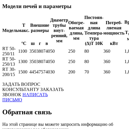
Модели печей и параметры
Постоян-
Диаметр
В
Обогре-
ная
Потреб-
Т
Внешние
трубы
ваемая
длина
ляемая
Модель
макс.
размеры
внут-
Т
длина,
Темпера-
мощность
ренний,
мм
тура
мм
°С
ш
г
в
(Δ)Т 10К
кВт
RТ 50-
1100
350
380
740
50
250
80
360
1,
250/11
RТ 50-
1300
350
380
740
50
250
80
360
1,
250/13
RТ 30-
1500
445
475
740
30
200
70
360
1,
200/15
ЗАДАТЬ ВОПРОС
КОНСУЛЬТАНТУ
ЗАКАЗАТЬ
ЗВОНОК
НАПИСАТЬ
ПИСЬМО
Обратная связь
На этой странице вы можете запросить информацию об