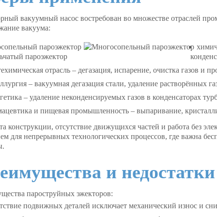
рный вакуумный насос
востребован во множестве отраслей пром
жание вакуума:
химич
конденс
ехимическая отрасль – дегазация, испарение, очистка газов и п
ллургия – вакуумная дегазация стали, удаление растворённых га
гетика – удаление неконденсируемых газов в конденсаторах тур
мацевтика и пищевая промышленность – выпаривание, кристалл
та конструкции, отсутствие движущихся частей и работа без эл
ем для непрерывных технологических процессов, где важна бе
ы.
еимущества и недостатки
ущества
пароструйных эжекторов
:
тствие подвижных деталей исключает механический износ и сни