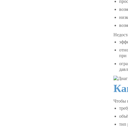
прос
возм
низк
возм
Недост
эффе
отн
при 
огра
давл
Ка
Чтобы
треб
объё
тип 