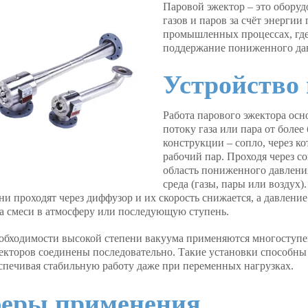
Паровой эжектор
– это оборуд
газов и паров за счёт энергии
промышленных процессах, где
поддержание пониженного да
Устройство
Работа парового эжектора осн
потоку газа или пара от боле
конструкции – сопло, через к
рабочий пар. Проходя через со
область пониженного давления
среда (газы, пары или воздух)
ни проходят через диффузор и их скорость снижается, а давлени
а смеси в атмосферу или последующую ступень.
обходимости высокой степени вакуума применяются многоступен
екторов соединены последовательно. Такие установки способны д
беспечивая стабильную работу даже при переменных нагрузках.
еры применения