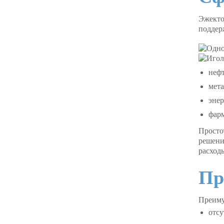
Эжекто
поддер
нефт
мета
энер
фар
Просто
решени
расход
Пр
Преим
отсу