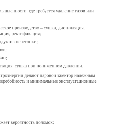
ышленности, где требуется удаление газов или
еское производство – сушка, дистилляция,
ация, ректификация;
родуктов перегонки;
зов;
бин;
изация, сушка при пониженном давлении.
ектроэнергии делают паровой эжектор надёжным
сперебойность и минимальные эксплуатационные
жает вероятность поломок;