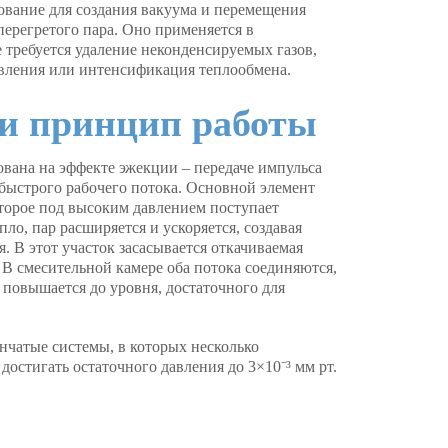
ование для создания вакуума и перемещения
 перегретого пара. Оно применяется в
 требуется удаление неконденсируемых газов,
вления или интенсификация теплообмена.
 и принцип работы
ована на эффекте эжекции – передаче импульса
е быстрого рабочего потока. Основной элемент
оторое под высоким давлением поступает
пло, пар расширяется и ускоряется, создавая
. В этот участок засасывается откачиваемая
. В смесительной камере оба потока соединяются,
е повышается до уровня, достаточного для
чатые системы, в которых несколько
остигать остаточного давления до 3×10⁻³ мм рт.