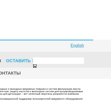
English
u
ОСТАВИТЬ ЗАЯВКУ
ОНТАКТЫ
ходных и выходных вакуумных ловушек и систем фильтрации масла
дентную защиту насосов и выхлопных систем для полупроводниковых
ры для дегазации – вот неполный перечень разработок компании
 инновационной поддержки пользователей вакуумного оборудования