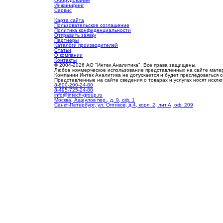
Оборудование
Инжиниринг
Сервис
Карта сайта
Пользовательское соглашение
Политика конфиденциальности
Отправить заявку
Партнеры
Каталоги производителей
Статьи
О компании
Контакты
© 2004-2026 АО "Интек Аналитика". Все права защищены.
Любое коммерческое использование представленных на сайте мате
Компании Интек Аналитика не допускается и будет преследоваться 
Представленные на сайте сведения о товарах и услугах носят иск
8-800-200-24-80
8-495-725-24-80
info@intech-group.ru
Москва, Ащеулов пер., д. 9, оф. 1
Санкт-Петербург, ул. Оптиков, д.4, корп. 2, лит.А, оф. 209