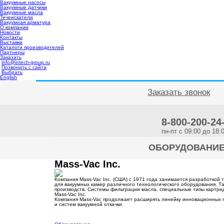
Вакуумные насосы
Вакуумные датчики
Вакуумные масла
Течеискатели
Вакуумная арматура
О компании
Новости
Контакты
Выставки
Каталоги производителей
Партнеры
Заказать
info@intech-group.ru
Позвонить с сайта
Выбрать
English
Заказать звонок
8-800-200-24
пн-пт c 09:00 до 18:
ОБОРУДОВАНИ
Mass-Vac Inc.
Компания Mass-Vac Inc. (США) с 1971 года занимается разработкой
для вакуумных камер различного технологического оборудования. 
производств. Системы фильтрации масла, специальные типы картри
Mass-Vac Inc.
Компания Mass-Vac продолжает расширять линейку инновационных п
и систем вакуумной откачки.