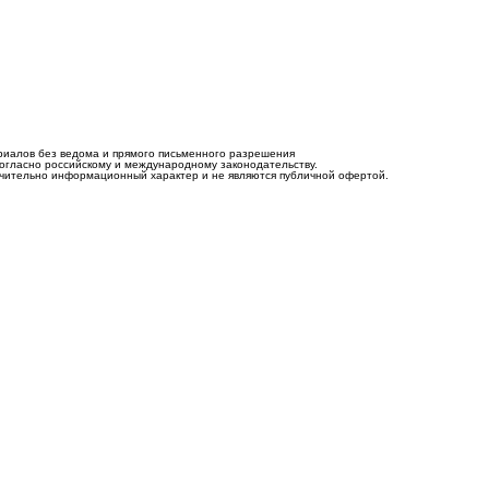
риалов без ведома и прямого письменного разрешения
согласно российскому и международному законодательству.
лючительно информационный характер и не являются публичной офертой.