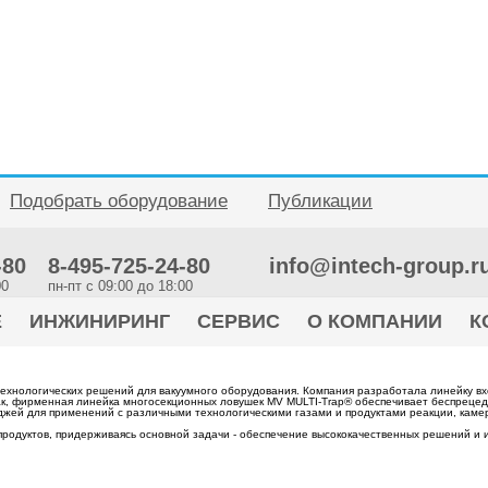
Подобрать оборудование
Публикации
-80
8-495-725-24-80
info@intech-group.r
00
пн-пт c 09:00 до 18:00
Е
ИНЖИНИРИНГ
СЕРВИС
О КОМПАНИИ
К
 технологических решений для вакуумного оборудования. Компания разработала линейку в
Так, фирменная линейка многосекционных ловушек MV MULTI-Trap® обеспечивает беспреце
джей для применений с различными технологическими газами и продуктами реакции, каме
родуктов, придерживаясь основной задачи - обеспечение высококачественных решений и