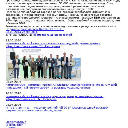
производителя водокольцевых насосов в Азии. Kenflo была основана в 1954 году,
и в настоящее время выпускает около 50 000 насосных установок в год. Стоит
отметить, что ряд европейских производителей размещают заказы на
изготовление водокольцевых насосов именно на заводе Kenflo.
Насосы Kenflo обладают гораздо более высокой энергоэффективностью в
сравнении с классическими насосами ВВН1 и ВВН2. На некоторых режимах
разница в потребляемой мощности с классическими насосами ВВН составляет до
30%. Кроме того, эти насосы обеспечивают более глубокий уровень вакуума, чем
обычный ВВН.
Технические характеристики насосов представлены в разделе на нашем сайте
Водокольцевые насосы Kenflo 2BE1 / CBF
.
03.09.2014
25.09.2014
ДРУГИЕ НОВОСТИ
Посмотреть архив новостей
12.05.2026
Компания «Интек Аналитика» вручила награду победителю премии
«КриоНаноВак» имени С.Б. Нестерова
08.05.2026
Комплекс СОТР компании «Интек Аналитика» стал призёром конкурса «Лучший
инновационный продукт 2026» на выставке VacuumCryoTech
20.04.2026
Компания «Интек Аналитика» учредила регулярную именную премию
«КриоНаноВак» им. С. Б. Нестерова
08.04.2026
Интек Аналитика — участник юбилейной 20-ой Международной выставки
вакуумного и криогенного оборудования
Оборудование
Инжиниринг
Сервис