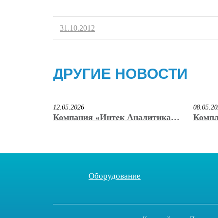
31.10.2012
ДРУГИЕ НОВОСТИ
12.05.2026
08.05.2
Компания «Интек Аналитика»
Компл
вручила награду победителю
«Инте
премии «КриоНаноВак» имени
призё
С.Б. Нестерова
иннов
на вы
Оборудование