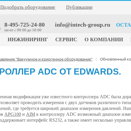
Подобрать оборудование
Публикации
8-495-725-24-80
info@intech-group.ru
ОСТА
0
пн-пт c 09:00 до 18:00
Е
ИНЖИНИРИНГ
СЕРВИС
О КОМПАНИИ
равление "Вакуумное и криогенное оборудование"
Обновленный кон
ОЛЛЕР ADC ОТ EDWARDS.
енная модификация уже известного контроллера ADC была дора
 позволяет проводить измерения с двух датчиков различного типа
ений, где требуется широкий диапазон измерения давлений. На
ов
APG100
и
AIM
к контроллеру ADC возможный диапазон измер
оддерживает интерфейс RS232, а также имеет несколько управл