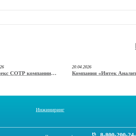
026
20.04.2026
екс СОТР компании
Компания «Интек Анали
к Аналитика» стал
учредила регулярную им
ром конкурса «Лучший
премию «КриоНаноВак» и
ационный продукт 2026»
Б. Нестерова
ставке VacuumCryoTech
Инжиниринг
8-800-200-24