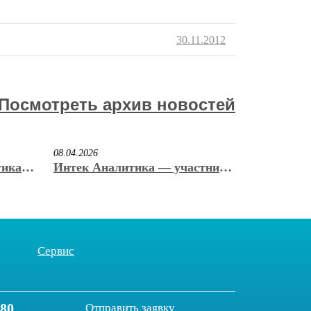
30.11.2012
Посмотреть архив новостей
08.04.2026
тика»
Интек Аналитика — участник
енную
юбилейной 20-ой
м. С.
Международной выставки
вакуумного и криогенного
оборудования
Сервис
-80
Отправить заявку