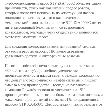
Турбомолекулярный насос STP-iXA4506C обладает рядом
преимуществ, таких как магнитный подвес ротора,
который позволяет исключить из конструкции насоса
подшипники качения, масло и как следствие
механический износ насоса, а также STP-iXA4506C имеет
интегрированный блок питания со встроенным
контроллером, благодаря чему существенно экономится
место при монтаже насоса.
Для создания полностью автоматизированной системы
откачки и работы насоса с ПК имеются разъёмы
удаленного доступа и интерфейсные разъёмы.
Насос способен обеспечить высокую скорость откачки
4300 л/с (по азоту). Дальнейшее увеличение
производительности насоса ведет к резкому удорожанию,
что делает его экономически неэффективным и лишает
смысла в его производстве. Последние разработки
компании Edwards позволили увеличить на 15%
производительность насоса на больших газовых потоках, а
максимально допустимый поток на 21% по сравнению с
насосом STP-XA4503C. Для достижения таких результатов