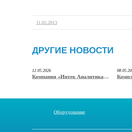
11.02.2013
ДРУГИЕ НОВОСТИ
12.05.2026
08.05.2
Компания «Интек Аналитика»
Компл
вручила награду победителю
«Инте
премии «КриоНаноВак» имени
призё
С.Б. Нестерова
иннов
на вы
Оборудование