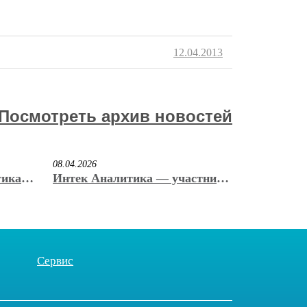
12.04.2013
Посмотреть архив новостей
08.04.2026
тика»
Интек Аналитика — участник
енную
юбилейной 20-ой
м. С.
Международной выставки
вакуумного и криогенного
оборудования
Сервис