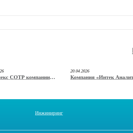
026
20.04.2026
екс СОТР компании
Компания «Интек Анали
к Аналитика» стал
учредила регулярную им
ром конкурса «Лучший
премию «КриоНаноВак» и
ационный продукт 2026»
Б. Нестерова
ставке VacuumCryoTech
Инжиниринг