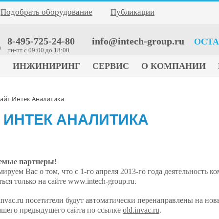
Подобрать оборудование
Публикации
8-495-725-24-80
info@intech-group.ru
ОСТА
0
пн-пт c 09:00 до 18:00
Е
ИНЖИНИРИНГ
СЕРВИС
О КОМПАНИИ
айт Интек Аналитика
 ИНТЕК АНАЛИТИКА
емые партнеры!
ируем Вас о том, что с 1-го апреля 2013-го года деятельность 
ься только на сайте www.intech-group.ru.
nvac.ru посетители будут автоматически перенаправлены на но
нашего предыдущего сайта по ссылке
old.invac.ru
.