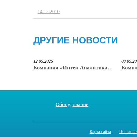
14.12.2010
ДРУГИЕ НОВОСТИ
12.05.2026
08.05.2
Компания «Интек Аналитика»
Компл
вручила награду победителю
«Инте
премии «КриоНаноВак» имени
призё
С.Б. Нестерова
иннов
на вы
Оборудование
Карта сайта
Пользова