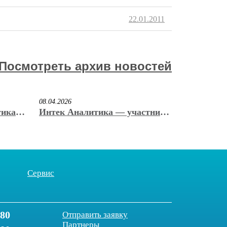
22.01.2011
Посмотреть архив новостей
08.04.2026
тика»
Интек Аналитика — участник
енную
юбилейной 20-ой
м. С.
Международной выставки
вакуумного и криогенного
оборудования
Сервис
-80
Отправить заявку
Партнеры