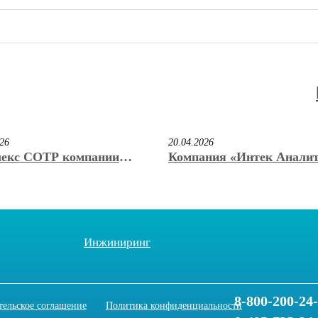
026
20.04.2026
екс СОТР компании
Компания «Интек Анали
к Аналитика» стал
учредила регулярную им
ром конкурса «Лучший
премию «КриоНаноВак» и
ационный продукт 2026»
Б. Нестерова
ставке VacuumCryoTech
Инжиниринг
8-800-200-24
тельское соглашение
Политика конфиденциальности