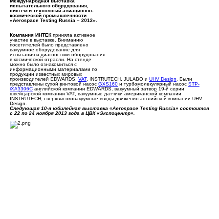
Международная выставка
испытательного оборудования,
систем и технологий авиационно-
космической промышленности
«Aerospace Testing Russia – 2012».
Компания ИНТЕК
приняла активное
участие в выставке. Вниманию
посетителей было представлено
вакуумное оборудование для
испытания и диагностики оборудования
в космической отрасли. На стенде
можно было ознакомиться с
информационными материалами по
продукции известных мировых
производителей EDWARDS,
VAT
, INSTRUTECH, JULABO и
UHV Design
. Были
представлены сухой винтовой насос
GXS160
и турбомолекулярный насос
STP-
iXA3306C
английской компании EDWARDS, вакуумный затвор 19-й серии
швейцарской компании VAT, вакуумные датчики американской компании
INSTRUTECH, сверхвысоковакуумные вводы движения английской компании UHV
Design.
Следующая 10-я юбилейная выставка «Aerospace Testing Russia» состоится
с 22 по 24 ноября 2013 года в ЦВК «Экспоцентр».