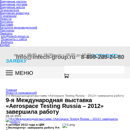
Вакуумные насосы
Вакуумные датчики
Вакуумные масла
Течеискатели
Вакуумная арматура
О компании
Новости
Контакты
Выставки
Каталоги производителей
Партнеры
Заказать
info@intech-group.ru
Позвонить с сайта
Выбрать
English
пн-пт c 09:00 до 18:00
пн-пт c 09:00 до 18:00
ОСТАВИТЬ
info@intech-group.ru
8-800-200-24-80
8-495-725-24-80
ЗАЯВКУ
МЕНЮ
Главная
Новости направлений
9-я Международная выставка «Aerospace Testing Russia – 2012» завершила работу
9-я Международная выставка
«Aerospace Testing Russia – 2012»
завершила работу
09.10.2012
4 октября 2012 года в ЦВК
«Экспоцентр» завершила работу 9-я