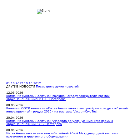
01.10.2012
10.10.2012
ДРУГИЕ НОВОСТИ
Посмотреть архив новостей
12.05.2026
Компания «Интек Аналитика» вручила награду победителю премии
«КриоНаноВак» имени С.Б. Нестерова
08.05.2026
Комплекс СОТР компании «Интек Аналитика» стал призёром конкурса «Лучший
инновационный продукт 2026» на выставке VacuumCryoTech
20.04.2026
Компания «Интек Аналитика» учредила регулярную именную премию
«КриоНаноВак» им. С. Б. Нестерова
08.04.2026
Интек Аналитика — участник юбилейной 20-ой Международной выставки
вакуумного и криогенного оборудования