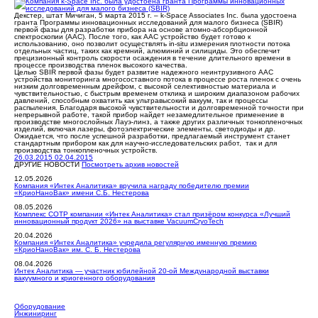
Декстер, штат Мичиган, 5 марта 2015 г. – k-Space Associates Inc. была удостоена
гранта Программы инновационных исследований для малого бизнеса (SBIR)
первой фазы для разработки прибора на основе атомно-абсорбционной
спектроскопии (ААС). После того, как ААС устройство будет готово к
использованию, оно позволит осуществлять in-situ измерения плотности потока
отдельных частиц, таких как кремний, алюминий и силициды. Это обеспечит
прецизионный контроль скорости осаждения в течение длительного времени в
процессе производства пленок высокого качества.
Целью SBIR первой фазы будет развитие надежного неинтрузивного ААС
устройства мониторинга многосоставного потока в процессе роста пленок с очень
низким долговременным дрейфом, с высокой селективностью материала и
чувствительностью, с быстрым временем отклика и широким диапазоном рабочих
давлений, способным охватить как ультравысокий вакуум, так и процессы
распыления. Благодаря высокой чувствительности и долговременной точности при
непрерывной работе, такой прибор найдет незамедлительное применение в
производстве многослойных Лауэ-линз, а также других различных тонкопленочных
изделий, включая лазеры, фотоэлектрические элементы, светодиоды и др.
Ожидается, что после успешной разработки, предлагаемый инструмент станет
стандартным прибором как для научно-исследовательских работ, так и для
производства тонкопленочных устройств.
26.03.2015
02.04.2015
ДРУГИЕ НОВОСТИ
Посмотреть архив новостей
12.05.2026
Компания «Интек Аналитика» вручила награду победителю премии
«КриоНаноВак» имени С.Б. Нестерова
08.05.2026
Комплекс СОТР компании «Интек Аналитика» стал призёром конкурса «Лучший
инновационный продукт 2026» на выставке VacuumCryoTech
20.04.2026
Компания «Интек Аналитика» учредила регулярную именную премию
«КриоНаноВак» им. С. Б. Нестерова
08.04.2026
Интек Аналитика — участник юбилейной 20-ой Международной выставки
вакуумного и криогенного оборудования
Оборудование
Инжиниринг