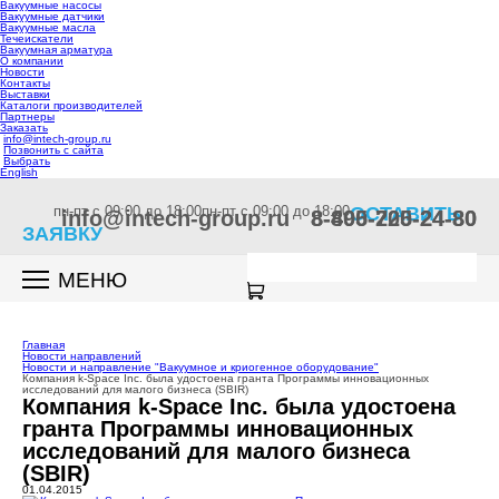
Вакуумные насосы
Вакуумные датчики
Вакуумные масла
Течеискатели
Вакуумная арматура
О компании
Новости
Контакты
Выставки
Каталоги производителей
Партнеры
Заказать
info@intech-group.ru
Позвонить с сайта
Выбрать
English
пн-пт c 09:00 до 18:00
пн-пт c 09:00 до 18:00
ОСТАВИТЬ
info@intech-group.ru
8-800-200-24-80
8-495-725-24-80
ЗАЯВКУ
МЕНЮ
Главная
Новости направлений
Новости и направление "Вакуумное и криогенное оборудование"
Компания k-Space Inc. была удостоена гранта Программы инновационных
исследований для малого бизнеса (SBIR)
Компания k-Space Inc. была удостоена
гранта Программы инновационных
исследований для малого бизнеса
(SBIR)
01.04.2015