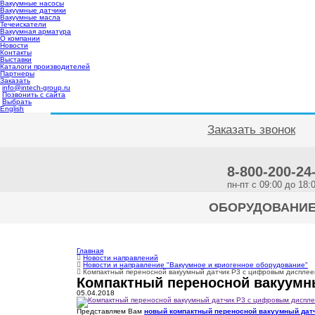
Вакуумные насосы
Вакуумные датчики
Вакуумные масла
Течеискатели
Вакуумная арматура
О компании
Новости
Контакты
Выставки
Каталоги производителей
Партнеры
Заказать
info@intech-group.ru
Позвонить с сайта
Выбрать
English
Заказать звонок
8-800-200-24
пн-пт c 09:00 до 18:
ОБОРУДОВАНИ
Главная
Новости направлений
Новости и направление "Вакуумное и криогенное оборудование"
Компактный переносной вакуумный датчик P3 с цифровым дисплее
Компактный переносной вакуумн
05.04.2018
Представляем Вам
новый компактный переносной вакуумный датч