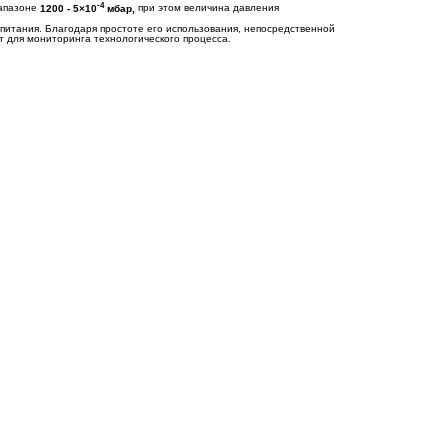
-4
иапазоне
1200 - 5×10
мбар,
при этом величина давления
питания. Благодаря простоте его использования, непосредственной
 для мониторинга технологического процесса.