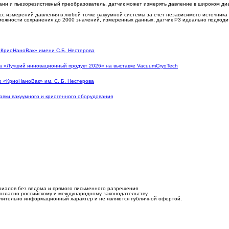
рани и пьезорезистивный преобразователь, датчик может измерять давление в широком д
с измерений давления в любой точке вакуумной системы за счет независимого источника 
можности сохранения до 2000 значений, измеренных данных, датчик Р3 идеально подходит
«КриоНаноВак» имени С.Б. Нестерова
а «Лучший инновационный продукт 2026» на выставке VacuumCryoTech
 «КриоНаноВак» им. С. Б. Нестерова
вки вакуумного и криогенного оборудования
риалов без ведома и прямого письменного разрешения
согласно российскому и международному законодательству.
лючительно информационный характер и не являются публичной офертой.