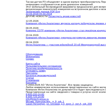
Так как датчик Р3 объединяет в одном корпусе преобразователь Пи
непрерывно отображается во всем диапазоне измерений.
Этот мобильный беспроводной вакуумметр предназначен для экспрес
визуализации показателей измерения на встроенном дисплее и воз
Технические данные PDF Eng
22.03.2018
05.04.2018
ДРУГИЕ НОВОСТИ
Посмотреть архив новостей
12.05.2026
Компания «Интек Аналитика» вручила награду победителю премии 
08.05.2026
Комплекс СОТР компании «Интек Аналитика» стал призёром конкурс
20.04.2026
Компания «Интек Аналитика» учредила регулярную именную премию
08.04.2026
Интек Аналитика — участник юбилейной 20-ой Международной выста
Оборудование
Инжиниринг
Сервис
Карта сайта
Пользовательское соглашение
Политика конфиденциальности
Отправить заявку
Партнеры
Каталоги производителей
Статьи
О компании
Контакты
© 2004-2026 АО "Интек Аналитика". Все права защищены.
Любое коммерческое использование представленных на сайте мате
Компании Интек Аналитика не допускается и будет преследоваться 
Представленные на сайте сведения о товарах и услугах носят иск
8-800-200-24-80
8-495-725-24-80
info@intech-group.ru
Москва, Ащеулов пер., д. 9, оф. 1
Санкт-Петербург, ул. Оптиков, д.4, корп. 2, лит.А, оф. 209