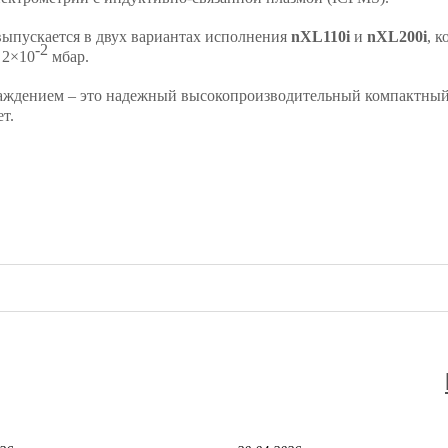
выпускается в двух вариантах исполнения
nXL110i
и
nXL200i
, 
-2
 2×10
мбар.
аждением – это надежный высокопроизводительный компактный
т.