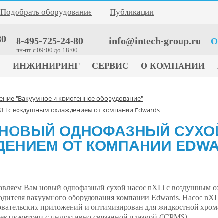
Подобрать оборудование
Публикации
80
8-495-725-24-80
info@intech-group.ru
О
0
пн-пт c 09:00 до 18:00
Е
ИНЖИНИРИНГ
СЕРВИС
О КОМПАНИИ
ение "Вакуумное и криогенное оборудование"
XLi с воздушным охлаждением от компании Edwards
НОВЫЙ ОДНОФАЗНЫЙ СУХОЙ
ЕНИЕМ ОТ КОМПАНИИ EDW
авляем Вам новый
однофазный сухой насос nXLi с воздушным 
одителя вакуумного оборудования компании Edwards. Насос nXLi
овательских приложений и оптимизирован для жидкостной хром
пектрометрии с индуктивно-связанной плазмой (ICPMS).