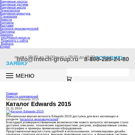
Вакуумные насосы
Вакуумные датчики
Вакуумные масла
Течеискатели
Вакуумная арматура
О компании
Новости
Контакты
Выставки
Каталоги производителей
Партнеры
Заказать
info@intech-group.ru
Позвонить с сайта
Выбрать
English
пн-пт c 09:00 до 18:00
пн-пт c 09:00 до 18:00
ОСТАВИТЬ
info@intech-group.ru
8-800-200-24-80
8-495-725-24-80
ЗАЯВКУ
МЕНЮ
Главная
Новости направлений
Каталог Edwards 2015
Каталог Edwards 2015
21.11.2014
Обновленная версия каталога Edwards 2015 доступна для всех желающих в
разделе “
каталоги производителей
”.
Благодаря усовершенствованным возможностям нового каталога читающим стало
доступно описание, технические характеристики, рисунки, информативные схемы,
фотографии и примеры применения оборудования.
Представленная версия стала удобней в использовании: оптимизирован дизайн,
улучшена структура каталога: вначале популярные насосы, а фланцевые системы