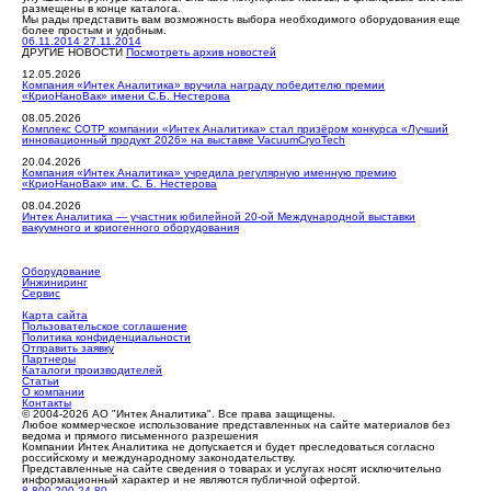
размещены в конце каталога.
Мы рады представить вам возможность выбора необходимого оборудования еще
более простым и удобным.
06.11.2014
27.11.2014
ДРУГИЕ НОВОСТИ
Посмотреть архив новостей
12.05.2026
Компания «Интек Аналитика» вручила награду победителю премии
«КриоНаноВак» имени С.Б. Нестерова
08.05.2026
Комплекс СОТР компании «Интек Аналитика» стал призёром конкурса «Лучший
инновационный продукт 2026» на выставке VacuumCryoTech
20.04.2026
Компания «Интек Аналитика» учредила регулярную именную премию
«КриоНаноВак» им. С. Б. Нестерова
08.04.2026
Интек Аналитика — участник юбилейной 20-ой Международной выставки
вакуумного и криогенного оборудования
Оборудование
Инжиниринг
Сервис
Карта сайта
Пользовательское соглашение
Политика конфиденциальности
Отправить заявку
Партнеры
Каталоги производителей
Статьи
О компании
Контакты
© 2004-2026 АО "Интек Аналитика". Все права защищены.
Любое коммерческое использование представленных на сайте материалов без
ведома и прямого письменного разрешения
Компании Интек Аналитика не допускается и будет преследоваться согласно
российскому и международному законодательству.
Представленные на сайте сведения о товарах и услугах носят исключительно
информационный характер и не являются публичной офертой.
8-800-200-24-80