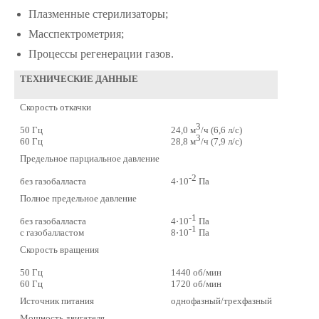
Плазменные стерилизаторы;
Масспектрометрия;
Процессы регенерации газов.
ТЕХНИЧЕСКИЕ ДАННЫЕ
Скорость откачки
3
50 Гц
24,0 м
/ч (6,6 л/с)
3
60 Гц
28,8 м
/ч (7,9 л/с)
Предельное парциальное давление
-2
без газобалласта
4⋅10
Па
Полное предельное давление
-1
без газобалласта
4⋅10
Па
-1
с газобалластом
8⋅10
Па
Скорость вращения
50 Гц
1440 об/мин
60 Гц
1720 об/мин
Источник питания
однофазный/трехфазный
Мощность двигателя