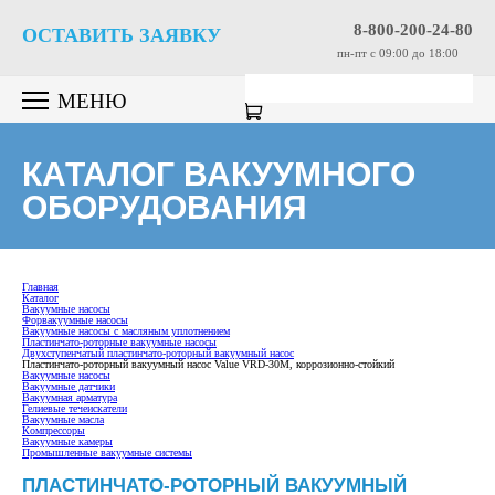
8-800-200-24-80
ОСТАВИТЬ ЗАЯВКУ
пн-пт c 09:00 до 18:00
МЕНЮ
КАТАЛОГ ВАКУУМНОГО
ОБОРУДОВАНИЯ
Главная
Каталог
Вакуумные насосы
Форвакуумные насосы
Вакуумные насосы с масляным уплотнением
Пластинчато-роторные вакуумные насосы
Двухступенчатый пластинчато-роторный вакуумный насос
Пластинчато-роторный вакуумный насос Value VRD-30M, коррозионно-стойкий
Вакуумные насосы
Вакуумные датчики
Вакуумная арматура
Гелиевые течеискатели
Вакуумные масла
Компрессоры
Вакуумные камеры
Промышленные вакуумные системы
ПЛАСТИНЧАТО-РОТОРНЫЙ ВАКУУМНЫЙ