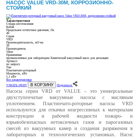
НАСОС VALUE VRD-30M, КОРРОЗИОННО-
СТОЙКИЙ
Характеристики
Страна изготовления
Китай
Предельное остаточное давление, Па
40
Серия
VRD
Производительность, м3/час
30
Производитель
Value
Применение
промышленные для лаборатории Химический вакуумный насос для дегазации
Артикул
по запросу
Тип
Пластинчато-роторный
Мощность, кВт
1,1 кВт
Все характеристики
В КОРЗИНУ
УЗНАТЬ ЦЕНУ
Поделиться
Насосы серии VRD от VALUE – это универсальные
двухступенчатые вакуумные насосы с масляным
уплотнением. Пластинчато-роторные насосы VRD
используются для откачки неагрессивных к материалам
конструкции и рабочей жидкости пожаро- и
взрывобезопасных нетоксичных газов и парогазовых
смесей из вакуумных камер и создания разряжения в
лабораторных и технологических установках. Насос