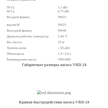
50 Гц
1,1 кВт
60 Гц
0,75 кВт
Входной фланец
NW25
версия M
NW25
Выходной фланец
NW40
Диапазон рабочих температур
5-40 °C
Вес насоса
35 кг
Уровень шума
≤ 58 дБА
Объем масла
1,3∼2,0 л
Рекомендуемое масло
VPO-68H
Габаритные размеры насоса VRD-24
Кривая быстродействия насоса VRD-24